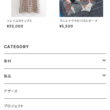
ソレイユのトップス
ウニとイクラのパズルポーチ
¥33,000
¥5,500
CATEGORY
素材
布
製品
ファンシーツィード
糸
キルモノ
アザーズ
ソリッド(無地&無地感)
ノーション
コモノ
プロジェクト